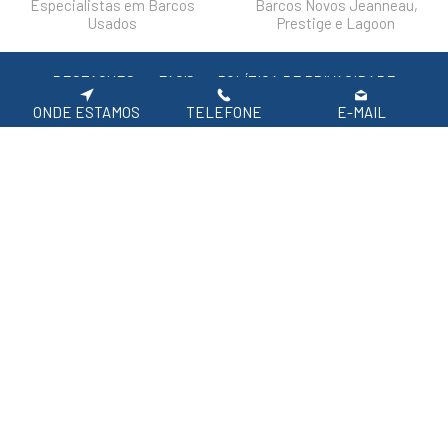
Especialistas em Barcos
Barcos Novos Jeanneau,
Usados
Prestige e Lagoon
DESTAQUES
FAQ'S
POLÍTICA DE PRIVACIDADE
ONDE ESTAMOS
TELEFONE
E-MAIL
Siga-nos nas redes sociais.
APOIO AO CLIENTE: 219 154 530
(CHAMADA PARA REDE FIXA NACIONAL)
2026 SIROCO, Equipamentos Náuticos
Em caso de litígio de consumo, o consumir pode recorrer à seguinte entidade de
resolução alternativa de litígio de consumo:
Centro de Arbitragem de Conflitos de Consumo de Lisboa | Tel.: 218 807 030 |
www.centroarbitragemlisboa.pt
Para atualizações e mais informações, consulte o Portal do Consumir em
www.consumidor.pt
ao abrigo do artigo 18¼ da Lei n.¼ 144/2015 de 8 de setembro