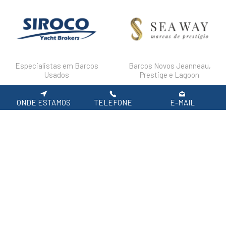
Especialistas em Barcos
Barcos Novos Jeanneau,
Usados
Prestige e Lagoon
ONDE ESTAMOS
TELEFONE
E-MAIL
DESTAQUES
FAQ'S
POLÍTICA DE PRIVACIDADE
Siga-nos nas redes sociais.
APOIO AO CLIENTE: 219 154 530
(CHAMADA PARA REDE FIXA NACIONAL)
2026 SIROCO, Equipamentos Náuticos