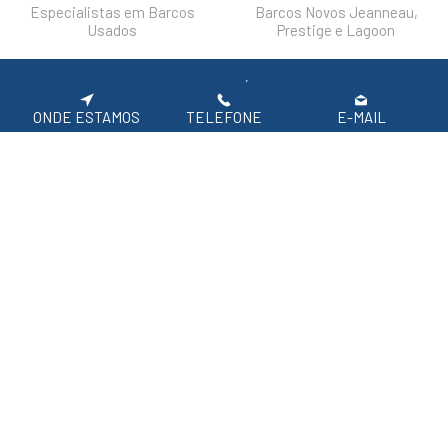
Especialistas em Barcos
Barcos Novos Jeanneau,
Usados
Prestige e Lagoon
DESTAQUES
FAQ'S
POLÍTICA DE PRIVACIDADE
ONDE ESTAMOS
TELEFONE
E-MAIL
Siga-nos nas redes sociais.
APOIO AO CLIENTE: 219 154 530
(CHAMADA PARA REDE FIXA NACIONAL)
2026 SIROCO, Equipamentos Náuticos
Em caso de litígio de consumo, o consumir pode recorrer à seguinte entidade de
resolução alternativa de litígio de consumo:
Centro de Arbitragem de Conflitos de Consumo de Lisboa | Tel.: 218 807 030 |
www.centroarbitragemlisboa.pt
Para atualizações e mais informações, consulte o Portal do Consumir em
www.consumidor.pt
ao abrigo do artigo 18¼ da Lei n.¼ 144/2015 de 8 de setembro