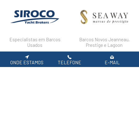
Especialistas em Barcos
Barcos Novos Jeanneau,
Usados
Prestige e Lagoon
ONDE ESTAMOS
TELEFONE
E-MAIL
DESTAQUES
FAQ'S
POLÍTICA DE PRIVACIDADE
Siga-nos nas redes sociais.
APOIO AO CLIENTE: 219 154 530
(CHAMADA PARA REDE FIXA NACIONAL)
2026 SIROCO, Equipamentos Náuticos