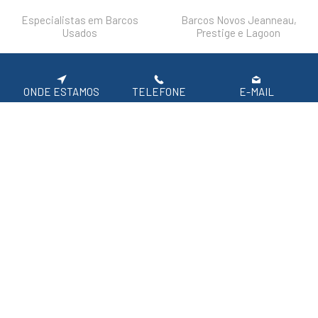
Especialistas em Barcos
Barcos Novos Jeanneau,
Usados
Prestige e Lagoon
DESTAQUES
FAQ'S
POLÍTICA DE PRIVACIDADE
ONDE ESTAMOS
TELEFONE
E-MAIL
Siga-nos nas redes sociais.
APOIO AO CLIENTE: 219 154 530
(CHAMADA PARA REDE FIXA NACIONAL)
2026 SIROCO, Equipamentos Náuticos
Em caso de litígio de consumo, o consumir pode recorrer à seguinte entidade de
resolução alternativa de litígio de consumo:
Centro de Arbitragem de Conflitos de Consumo de Lisboa | Tel.: 218 807 030 |
www.centroarbitragemlisboa.pt
Para atualizações e mais informações, consulte o Portal do Consumir em
www.consumidor.pt