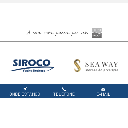
A sua rota passa por nós
Especialistas em Barcos
Barcos Novos Jeanneau,
Usados
Prestige e Lagoon
ONDE ESTAMOS
TELEFONE
E-MAIL
DESTAQUES
FAQ'S
POLÍTICA DE PRIVACIDADE
Siga-nos nas redes sociais.