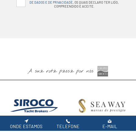
DE DADOS E DE PRIVACIDADE
, OS QUAIS DECLARO TER LIDO,
COMPREENDIDO E ACEITE.
A sua rota passa por nós
ONDE ESTAMOS
TELEFONE
E-MAIL
Especialistas em Barcos
Barcos Novos Jeanneau,
Usados
Prestige e Lagoon