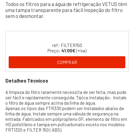
Todos os filtros para a água de refrigeração VETUS têm
uma tampa transparente para fácil inspeção do filtro
sem o desmontar.
ref: FILTER150
Preço:
41.00€
(+iva)
COMPRAR
Detalhes Técnicos
A limpeza do filtro raramente necessita de ser feita, mas pode
ser fácil e rapidamente conseguida. Típica instalação: Instale
o filtro de água sempre acima da linha de água.
Apenas os tipos das FTR330 podem ser instalados abaixo da
linha de água. Instale sempre uma válvula de segurança na
entrada. Fabricados em polipropileno GF, elemento de filtro em
HD polietileno e tampa em policarbonato exceto nos modelos
FRT1320 e FILTER 150 ( ABS).