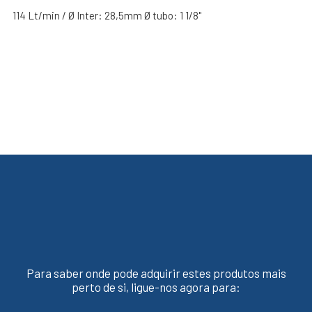
114 Lt/min / Ø Inter: 28,5mm Ø tubo: 1 1/8"
Para saber onde pode adquirir estes produtos mais
perto de si, ligue-nos agora para: