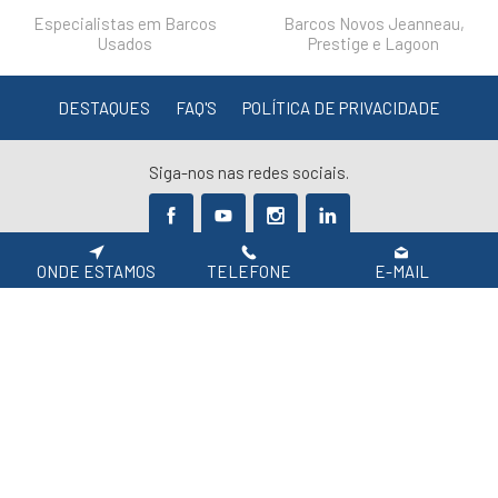
Especialistas em Barcos
Barcos Novos Jeanneau,
Usados
Prestige e Lagoon
DESTAQUES
FAQ'S
POLÍTICA DE PRIVACIDADE
Siga-nos nas redes sociais.
APOIO AO CLIENTE: 219 154 530
ONDE ESTAMOS
TELEFONE
E-MAIL
(CHAMADA PARA REDE FIXA NACIONAL)
2026 SIROCO, Equipamentos Náuticos
Em caso de litígio de consumo, o consumir pode recorrer à seguinte entidade de
resolução alternativa de litígio de consumo:
Centro de Arbitragem de Conflitos de Consumo de Lisboa | Tel.: 218 807 030 |
www.centroarbitragemlisboa.pt
Para atualizações e mais informações, consulte o Portal do Consumir em
www.consumidor.pt