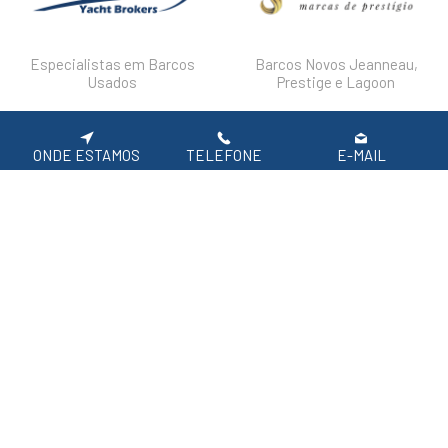
Especialistas em Barcos
Barcos Novos Jeanneau,
Usados
Prestige e Lagoon
DESTAQUES
FAQ'S
POLÍTICA DE PRIVACIDADE
ONDE ESTAMOS
TELEFONE
E-MAIL
Siga-nos nas redes sociais.
APOIO AO CLIENTE: 219 154 530
(CHAMADA PARA REDE FIXA NACIONAL)
2026 SIROCO, Equipamentos Náuticos
Em caso de litígio de consumo, o consumir pode recorrer à seguinte entidade de
resolução alternativa de litígio de consumo:
Centro de Arbitragem de Conflitos de Consumo de Lisboa | Tel.: 218 807 030 |