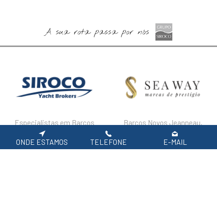
A sua rota passa por nós
Especialistas em Barcos
Barcos Novos Jeanneau,
Usados
Prestige e Lagoon
ONDE ESTAMOS
TELEFONE
E-MAIL
DESTAQUES
FAQ'S
POLÍTICA DE PRIVACIDADE
Siga-nos nas redes sociais.