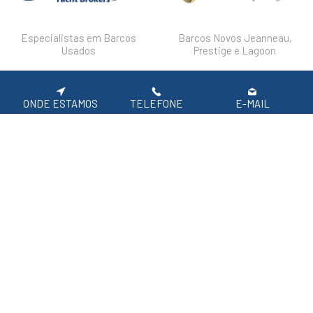
Especialistas em Barcos
Barcos Novos Jeanneau,
Usados
Prestige e Lagoon
DESTAQUES
FAQ'S
POLÍTICA DE PRIVACIDADE
ONDE ESTAMOS
TELEFONE
E-MAIL
Siga-nos nas redes sociais.
APOIO AO CLIENTE: 219 154 530
(CHAMADA PARA REDE FIXA NACIONAL)
2026 SIROCO, Equipamentos Náuticos
Em caso de litígio de consumo, o consumir pode recorrer à seguinte entidade de
resolução alternativa de litígio de consumo:
Centro de Arbitragem de Conflitos de Consumo de Lisboa | Tel.: 218 807 030 |
www.centroarbitragemlisboa.pt