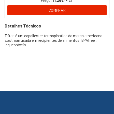
Preço:
11.25€
(+iva)
COMPRAR
Detalhes Técnicos
Tritan é um copoliéster termoplástico da marca americana
Eastman usada em recipientes de alimentos, BPAfree ,
inquebráveis.