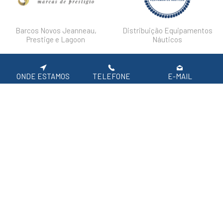
Barcos Novos Jeanneau,
Distribuição Equipamentos
Prestige e Lagoon
Náuticos
DESTAQUES
FAQ'S
POLÍTICA DE PRIVACIDADE
ONDE ESTAMOS
TELEFONE
E-MAIL
Siga-nos nas redes sociais.
APOIO AO CLIENTE: 219 154 530
(CHAMADA PARA REDE FIXA NACIONAL)
2026 SIROCO, Equipamentos Náuticos
Em caso de litígio de consumo, o consumir pode recorrer à seguinte entidade de
resolução alternativa de litígio de consumo:
Centro de Arbitragem de Conflitos de Consumo de Lisboa | Tel.: 218 807 030 |