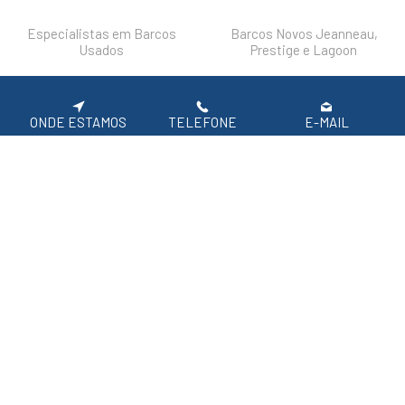
Especialistas em Barcos
Barcos Novos Jeanneau,
Usados
Prestige e Lagoon
DESTAQUES
FAQ'S
POLÍTICA DE PRIVACIDADE
ONDE ESTAMOS
TELEFONE
E-MAIL
Siga-nos nas redes sociais.
APOIO AO CLIENTE: 219 154 530
(CHAMADA PARA REDE FIXA NACIONAL)
2026 SIROCO, Equipamentos Náuticos
Em caso de litígio de consumo, o consumir pode recorrer à seguinte entidade de
resolução alternativa de litígio de consumo:
Centro de Arbitragem de Conflitos de Consumo de Lisboa | Tel.: 218 807 030 |
www.centroarbitragemlisboa.pt
Para atualizações e mais informações, consulte o Portal do Consumir em