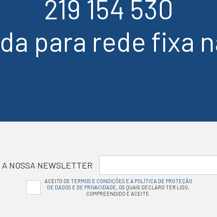
219 154 530
a para rede fixa n
 A NOSSA NEWSLETTER
ACEITO OS
TERMOS E CONDIÇÕES E A POLÍTICA DE PROTEÇÃO
DE DADOS E DE PRIVACIDADE
, OS QUAIS DECLARO TER LIDO,
COMPREENDIDO E ACEITE.