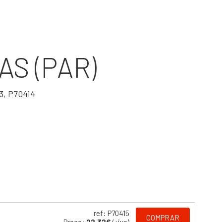
S (PAR)
3, P70414
ref: P70415
COMPRAR