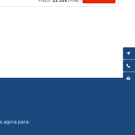
Preço:
22.32€
(+iva)
s agora para: