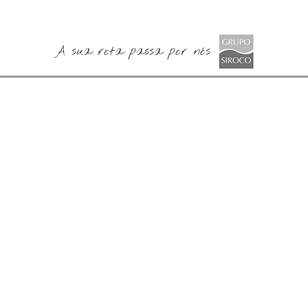
A sua rota passa por nós
Especialistas em Barcos
Barcos Novos Jeanneau,
s
Usados
Prestige e Lagoon
DESTAQUES
FAQ'S
POLÍTICA DE PRIVACIDADE