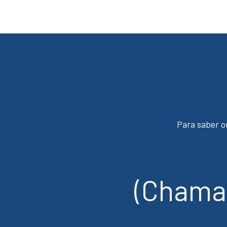
Para saber o
(Chamad