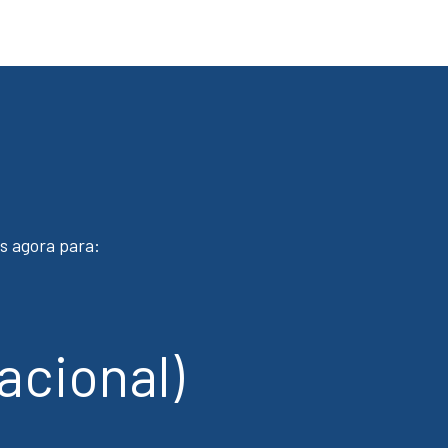
s agora para:
acional)